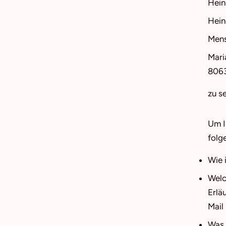
Hein
Hein
Mens
Mari
806
zu s
Um I
folg
Wie 
Welc
Erlä
Mail 
Was 