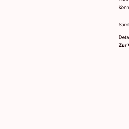
könn
Sämt
Deta
Zur 