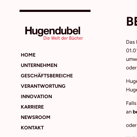
B
Das 
01.0
HOME
umwe
UNTERNEHMEN
oder
GESCHÄFTSBEREICHE
Huge
VERANTWORTUNG
Huge
INNOVATION
Fall
KARRIERE
an
b
NEWSROOM
oder
KONTAKT