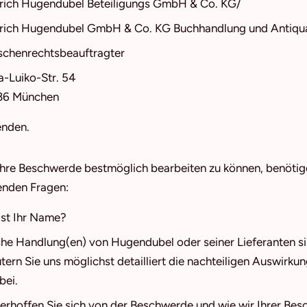
rich Hugendubel Beteiligungs GmbH & Co. KG/
rich Hugendubel GmbH & Co. KG Buchhandlung und Antiqua
chenrechtsbeauftragter
a-Luiko-Str. 54
36 München
enden.
hre Beschwerde bestmöglich bearbeiten zu können, benötige
enden Fragen:
ist Ihr Name?
he Handlung(en) von Hugendubel oder seiner Lieferanten s
utern Sie uns möglichst detailliert die nachteiligen Auswirkun
bei.
erhoffen Sie sich von der Beschwerde und wie wir Ihrer B