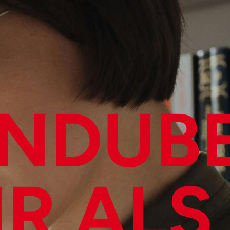
N­DUB
R ALS