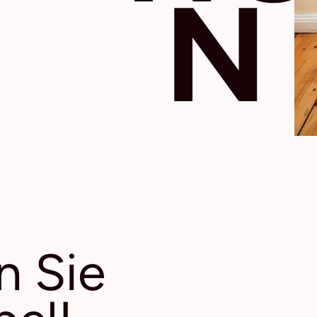
N
n Sie