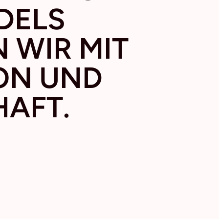
DELS
N
WIR MIT
ION
UND
HAFT
.