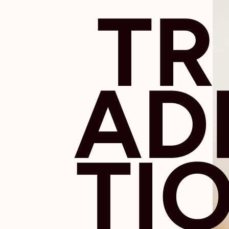
TR
AD
TI