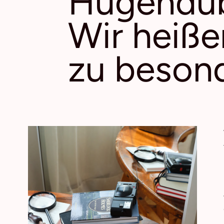
Hugendub
Wir heiße
zu besond