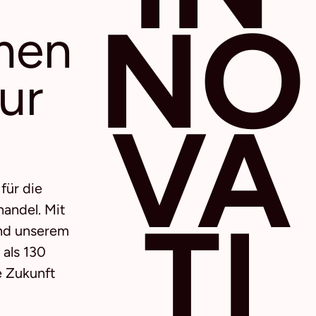
NO
men
ur
VA
für die
TI
andel. Mit
und unserem
 als 130
e Zukunft