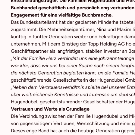
Entscheidungsträger. Die Familien Hugendubel und Herz 
Buchhandel geschäftlich und persönlich eng verbunden
Engagement für eine vielfältige Buchbranche.
Das Bundeskartellamt hat der geplanten Minderheitsbet
zugestimmt. Die Mehrheitseigentümer, Nina und Maximi
künftig in fünfter Generation weiter und bekräftigen dam
unternehmen. Mit dem Einstieg der Topp Holding AG holen
Geschäftspartner als langfristigen, stabilen Investor an Bo
„Mit der Familie Herz verbindet uns eine jahrzehntelan
war klar, dass wir uns bei einer Suche nach einem langfr
die nächste Generation begleiten kann, an die Familie 
geschäftsführende Gesellschafterin der Hugendubel Gm
„Neben dem Vertrauensverhältnis spielte bei unserer Ents
über weitreichende Kenntnisse und Interesse am deutsch
Hugendubel, geschäftsführender Gesellschafter der Hu
Vertrauen und Werte als Grundlage
Die Verbindung zwischen der Familie Hugendubel und Mi
von gegenseitigem Vertrauen, Wertschätzung und einer 
Dieses enge Band hat auch die heutige Generation geprägt.