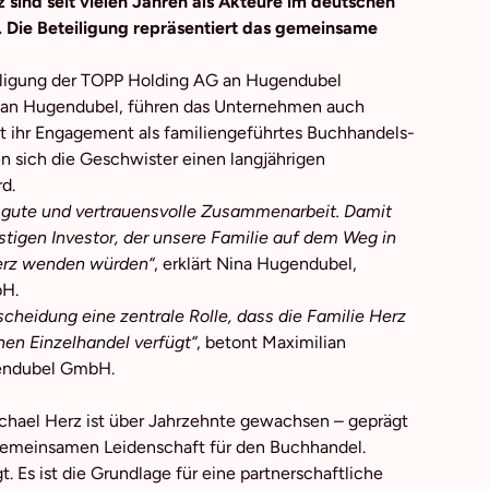
sind seit vielen Jahren als Akteure im deutschen
.
Die Beteiligung repräsentiert das gemeinsame
eiligung der TOPP Holding AG an Hugendubel
lian Hugendubel, führen das Unternehmen auch
it ihr Engagement als familiengeführtes Buchhandels-
 sich die Geschwister einen langjährigen
rd.
ge gute und vertrauensvolle Zusammenarbeit. Damit
istigen Investor, der unsere Familie auf dem Weg in
Herz wenden würden“
, erklärt Nina Hugendubel,
bH.
cheidung eine zentrale Rolle, dass die Familie Herz
en Einzelhandel verfügt“
, betont Maximilian
gendubel GmbH.
chael Herz ist über Jahrzehnte gewachsen – geprägt
gemeinsamen Leidenschaft für den Buchhandel.
 Es ist die Grundlage für eine partnerschaftliche