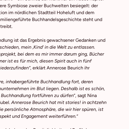
dere Symbiose zweier Buchwelten besiegelt: der
ion im nördlichen Stadtteil Hoheluft und dem
amiliengeführte Buchhandelsgeschichte steht und
reibt.
andlung ist das Ergebnis gewachsener Gedanken und
chieden, mein ‚Kind‘ in die Welt zu entlassen.
nsprojekt, bei dem es mir immer darum ging, Bücher
r ist es für mich, diesen Spirit auch in fünf
iederzufinden“
, erklärt Annerose Beurich ihr
re, inhabergeführte Buchhandlung fort, deren
nternehmen im Blut liegen. Deshalb ist es schön,
 Buchhandlung fortführen zu dürfen
“, sagt Nina
dubel
. Annerose Beurich hat mit stories! in achtzehn
e persönliche Atmosphäre, die wir hier spüren, ist
Respekt und Engagement weiterführen.“