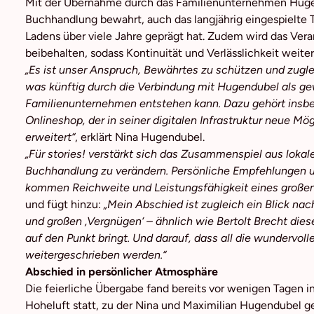
Mit der Übernahme durch das Familienunternehmen Hugen
Buchhandlung bewahrt, auch das langjährig eingespielte T
Ladens über viele Jahre geprägt hat. Zudem wird das Ver
beibehalten, sodass Kontinuität und Verlässlichkeit weit
„Es ist unser Anspruch, Bewährtes zu schützen und zug
was künftig durch die Verbindung mit Hugendubel als g
Familienunternehmen entstehen kann. Dazu gehört insb
Onlineshop, der in seiner digitalen Infrastruktur neue Mö
erweitert“
, erklärt Nina Hugendubel.
„Für stories! verstärkt sich das Zusammenspiel aus lokal
Buchhandlung zu verändern. Persönliche Empfehlungen un
kommen Reichweite und Leistungsfähigkeit eines große
und fügt hinzu:
„Mein Abschied ist zugleich ein Blick na
und großen ‚Vergnügen‘ – ähnlich wie Bertolt Brecht di
auf den Punkt bringt. Und darauf, dass all die wundervo
weitergeschrieben werden.“
Abschied in persönlicher Atmosphäre
Die feierliche Übergabe fand bereits vor wenigen Tagen
Hoheluft statt, zu der Nina und Maximilian Hugendubel 