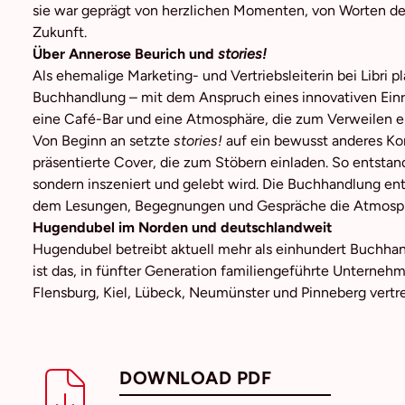
sie war geprägt von herzlichen Momenten, von Worten de
Zukunft.
Über Annerose Beurich und
stories!
Als ehemalige Marketing- und Vertriebsleiterin bei Libri 
Buchhandlung – mit dem Anspruch eines innovativen Einri
eine Café-Bar und eine Atmosphäre, die zum Verweilen ei
Von Beginn an setzte
stories!
auf ein bewusst anderes Kon
präsentierte Cover, die zum Stöbern einladen. So entstand
sondern inszeniert und gelebt wird. Die Buchhandlung entw
dem Lesungen, Begegnungen und Gespräche die Atmosph
Hugendubel im Norden und deutschlandweit
Hugendubel betreibt aktuell mehr als einhundert Buchh
ist das, in fünfter Generation familiengeführte Unterneh
Flensburg, Kiel, Lübeck, Neumünster und Pinneberg vertr
DOWNLOAD PDF