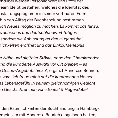
dubel werden Persönlichkeit und Profil der
eam bleibt bestehen, welches die Identität des
anstaltungsprogramm in seiner vertrauten Form
erhin den Alltag der Buchhandlung bestimmen.
leich Neues möglich zu machen. Es kommt das hinzu,
ewachsenes und deutschlandweit tätiges
esondere die Anbindung an den Hugendubel-
glichkeiten eröffnet und das Einkaufserlebnis
er Nähe und digitaler Stärke, ohne den Charakter der
d die kuratierte Auswahl vor Ort bleiben – es
n Online-Angebots hinzu“
, ergänzt Annerose Beurich,
ch vorn. Ich freue mich auf die kommenden kleinen
eses Lebensgefühl in seinem gleichnamigen Gedicht
llen Geschichten nun von stories! & Hugendubel
 in den Räumlichkeiten der Buchhandlung in Hamburg-
gemeinsam mit Annerose Beurich eingeladen hatten;