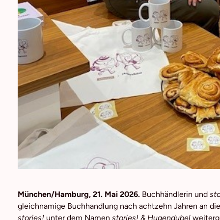
München/Hamburg, 21. Mai 2026.
Buchhändlerin und
sto
gleichnamige Buchhandlung nach achtzehn Jahren an die
stories!
unter dem Namen
stories! & Hugendubel
weiterge