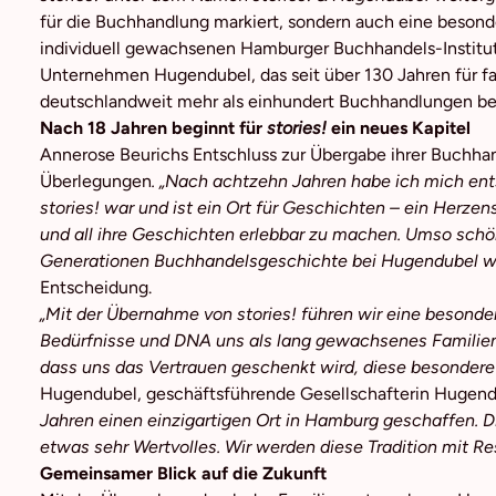
für die Buchhandlung markiert, sondern auch eine beson
individuell gewachsenen Hamburger Buchhandels-Institut
Unternehmen Hugendubel, das seit über 130 Jahren für f
deutschlandweit mehr als einhundert Buchhandlungen bet
Nach 18 Jahren beginnt für
stories!
ein neues Kapitel
Annerose Beurichs Entschluss zur Übergabe ihrer Buchh
Überlegungen
. „Nach achtzehn Jahren habe ich mich ents
stories! war und ist ein Ort für Geschichten – ein Herze
und all ihre Geschichten erlebbar zu machen. Umso schöne
Generationen Buchhandelsgeschichte bei Hugendubel w
Entscheidung.
„Mit der Übernahme von stories! führen wir eine besonde
Bedürfnisse und DNA uns als lang gewachsenes Familienu
dass uns das Vertrauen geschenkt wird, diese besondere
Hugendubel, geschäftsführende Gesellschafterin Hugen
Jahren einen einzigartigen Ort in Hamburg geschaffen. Di
etwas sehr Wertvolles. Wir werden diese Tradition mit 
Gemeinsamer Blick auf die Zukunft